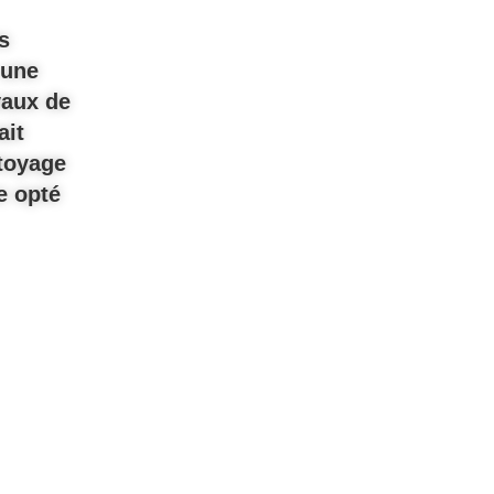
s
 une
vaux de
ait
toyage
e opté