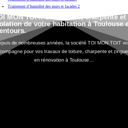
Traitement d’humidité des murs et façades 2
Zinguerie
OI MON TOIT: Couverture, charpente et
olation de votre habitation à Toulouse 
entours.
puis de nombreuses années, la société TOI MON TOIT v
compagne pour vos travaux de toiture, charpente et zingue
en rénovation à Toulouse…