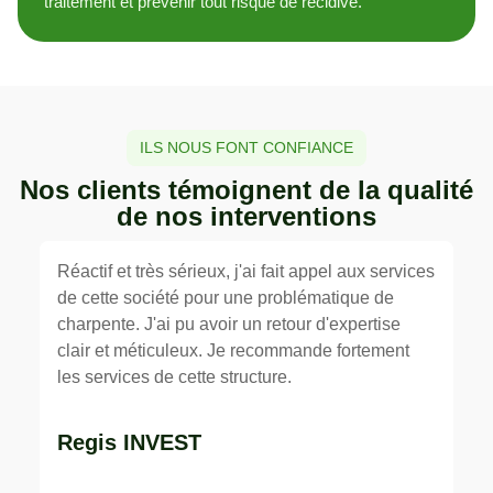
traitement et prévenir tout risque de récidive.
ILS NOUS FONT CONFIANCE
Nos clients témoignent de la qualité
de nos interventions
Réactif et très sérieux, j'ai fait appel aux services
J'a
de cette société pour une problématique de
re
charpente. J'ai pu avoir un retour d'expertise
pu
clair et méticuleux. Je recommande fortement
fa
les services de cette structure.
J'
qu
fa
Regis INVEST
ex
mo